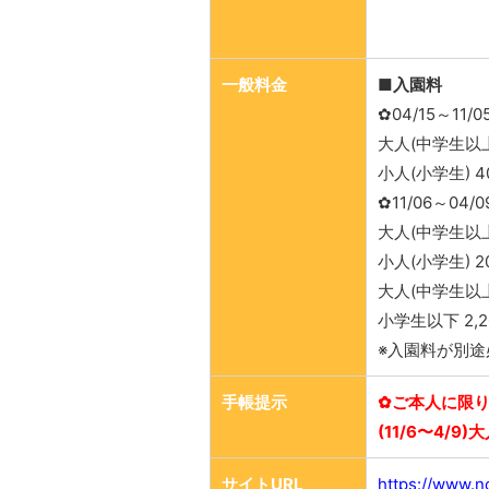
一般料金
■入園料
✿04/15～11/0
大人(中学生以上
小人(小学生) 4
✿11/06～04/0
大人(中学生以上
小人(小学生) 2
大人(中学生以上)
小学生以下 2,2
※入園料が別途
手帳提示
✿ご本人に限り入
(11/6〜4/9
サイトURL
https://www.n