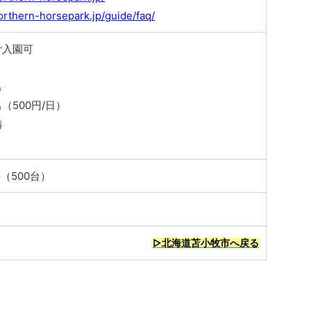
orthern-horsepark.jp/guide/faq/
ご入園可
出
（500円/日）
備
（500台）
▷北海道苫小牧市へ戻る