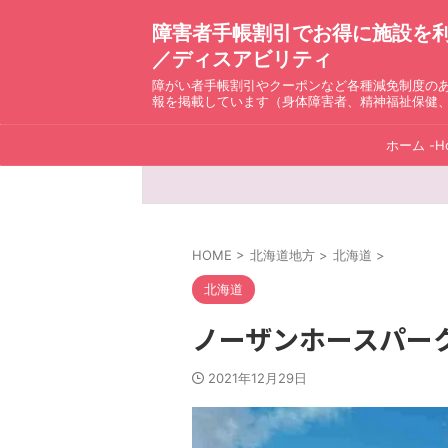
障害者手帳割引でお得に施設を利用！ D
／ディスアビリティ
障がい者手帳割引やクーポンなど各種減免制度の
報を掲載しています（身体障害者、精神福祉保健
ホーム -H
HOME
>
北海道地方
>
北海道
>
北海道
ノーザンホースパー
2021年12月29日