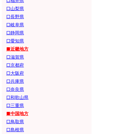
□福井県
□山梨県
□長野県
□岐阜県
□静岡県
□愛知県
■近畿地方
□滋賀県
□京都府
□大阪府
□兵庫県
□奈良県
□和歌山県
□三重県
■中国地方
□鳥取県
□島根県