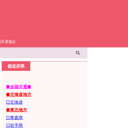
国共通施設
都道府県
■全国共通■
■北海道地方
□北海道
■東北地方
□青森県
□岩手県