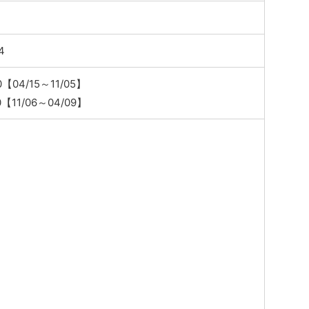
4
0【04/15～11/05】
0【11/06～04/09】