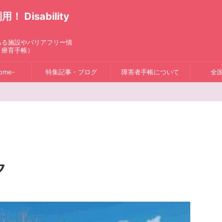
isability
ある施設やバリアフリー情
、療育手帳）
ome-
特集記事・ブログ
障害者手帳について
全
ク