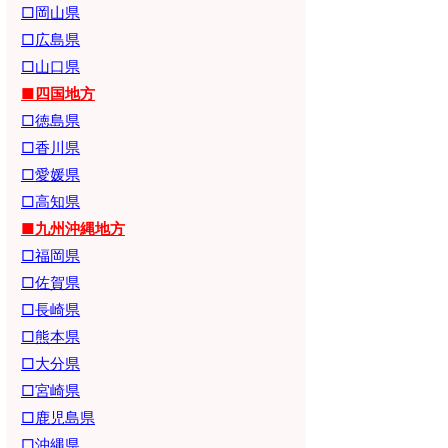
□岡山県
□広島県
□山口県
■四国地方
□徳島県
□香川県
□愛媛県
□高知県
■九州沖縄地方
□福岡県
□佐賀県
□長崎県
□熊本県
□大分県
□宮崎県
□鹿児島県
□沖縄県