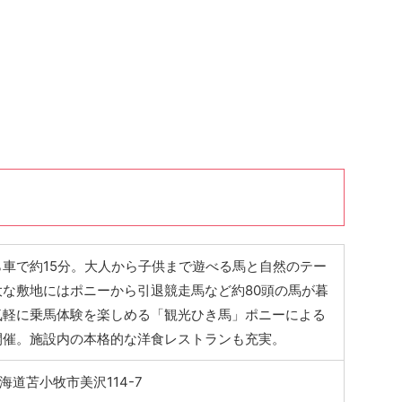
車で約15分。大人から子供まで遊べる馬と自然のテー
大な敷地にはポニーから引退競走馬など約80頭の馬が暮
気軽に乗馬体験を楽しめる「観光ひき馬」ポニーによる
開催。施設内の本格的な洋食レストランも充実。
 北海道苫小牧市美沢114-7