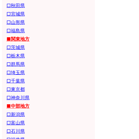
□秋田県
□宮城県
□山形県
□福島県
■関東地方
□茨城県
□栃木県
□群馬県
□埼玉県
□千葉県
□東京都
□神奈川県
■中部地方
□新潟県
□富山県
□石川県