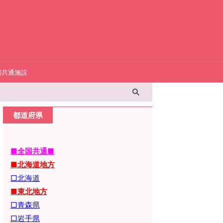
国共通施設
都道府県
■全国共通■
■北海道地方
□北海道
■東北地方
□青森県
□岩手県