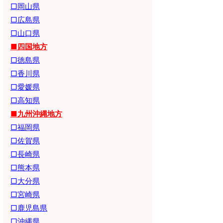
□岡山県
□広島県
□山口県
■四国地方
□徳島県
□香川県
□愛媛県
□高知県
■九州沖縄地方
□福岡県
□佐賀県
□長崎県
□熊本県
□大分県
□宮崎県
□鹿児島県
□沖縄県