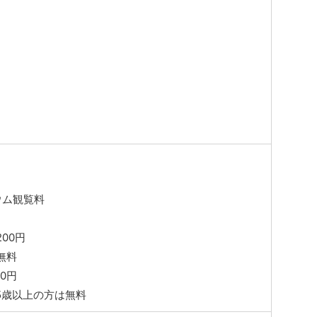
ウム観覧料
00円
無料
00円
5歳以上の方は無料