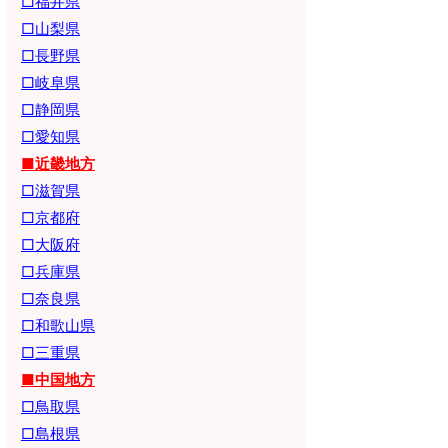
□福井県
□山梨県
□長野県
□岐阜県
□静岡県
□愛知県
■近畿地方
□滋賀県
□京都府
□大阪府
□兵庫県
□奈良県
□和歌山県
□三重県
■中国地方
□鳥取県
□島根県