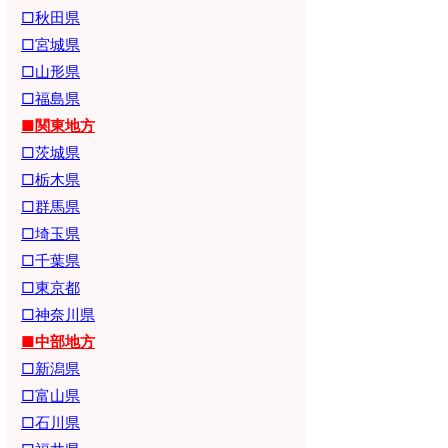
□秋田県
□宮城県
□山形県
□福島県
■関東地方
□茨城県
□栃木県
□群馬県
□埼玉県
□千葉県
□東京都
□神奈川県
■中部地方
□新潟県
□富山県
□石川県