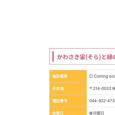
かわさき宙(そら)と緑
施設概要
□ Coming so
所在地
〒214-0032
電話番号
044-922-473
休業日
✿月曜日