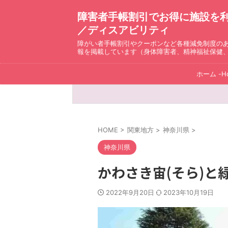
障害者手帳割引でお得に施設を利用！ D
／ディスアビリティ
障がい者手帳割引やクーポンなど各種減免制度の
報を掲載しています（身体障害者、精神福祉保健
ホーム -H
HOME
>
関東地方
>
神奈川県
>
神奈川県
かわさき宙(そら)と
2022年9月20日
2023年10月19日