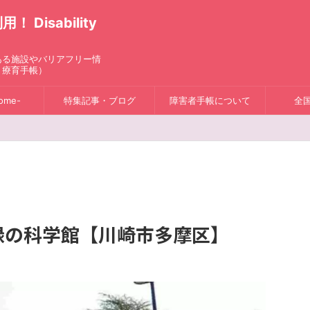
isability
ある施設やバリアフリー情
、療育手帳）
ome-
特集記事・ブログ
障害者手帳について
全
緑の科学館【川崎市多摩区】