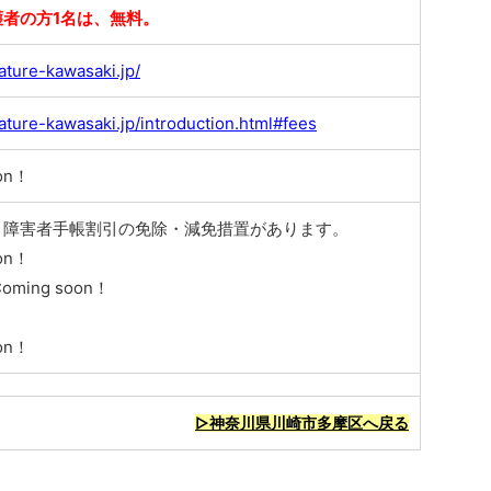
護者の方1名は、無料。
ature-kawasaki.jp/
ature-kawasaki.jp/introduction.html#fees
on！
、障害者手帳割引の免除・減免措置があります。
on！
ming soon！
on！
▷神奈川県川崎市多摩区へ戻る