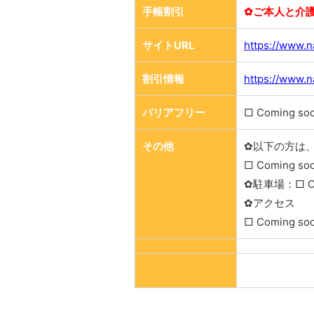
手帳割引
✿ご本人と介
サイトURL
https://www.n
割引情報
https://www.n
バリアフリー
□ Coming so
その他
✿以下の方は
□ Coming so
✿駐車場：□ Co
✿アクセス
□ Coming so