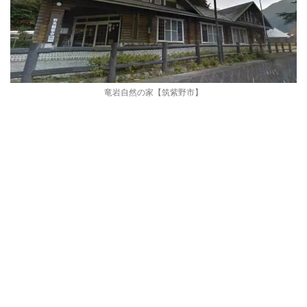
竜岩自然の家【筑紫野市】