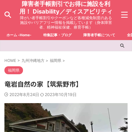
障害者手帳割引でお得に施設を利
用！ Disability／ディスアビリティ
障がい者手帳割引やクーポンなど各種減免制度のある
施設やバリアフリー情報を掲載しています（身体障害
者、精神福祉保健、療育手帳）
ホーム -Home-
特集記事・ブログ
障害者手帳について
全
HOME
>
九州沖縄地方
>
福岡県
>
福岡県
竜岩自然の家【筑紫野市】
2022年8月24日
2023年10月19日