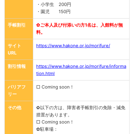
・小学生 200円
・園児 150円
手帳割引
✿ご本人及び付添いの方1名は、入館料が無
料。
サイト
https://www.hakone.or.jp/morifure/
URL
割引情報
https://www.hakone.or.jp/morifure/informa
tion.html
バリアフ
□ Coming soon！
リー
その他
✿以下の方は、障害者手帳割引の免除・減免
措置があります。
□ Coming soon！
✿駐車場：