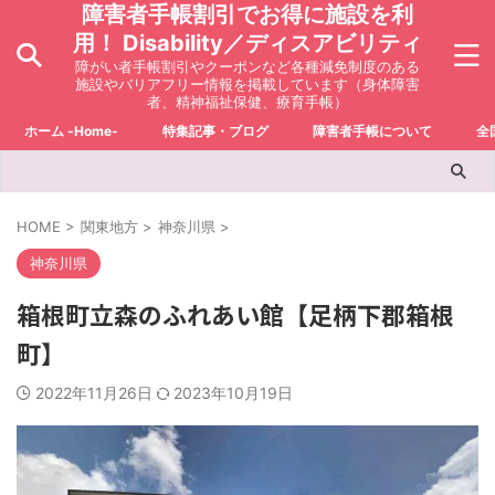
障害者手帳割引でお得に施設を利
用！ Disability／ディスアビリティ
障がい者手帳割引やクーポンなど各種減免制度のある
施設やバリアフリー情報を掲載しています（身体障害
者、精神福祉保健、療育手帳）
ホーム -Home-
特集記事・ブログ
障害者手帳について
全
HOME
>
関東地方
>
神奈川県
>
神奈川県
箱根町立森のふれあい館【足柄下郡箱根
町】
2022年11月26日
2023年10月19日