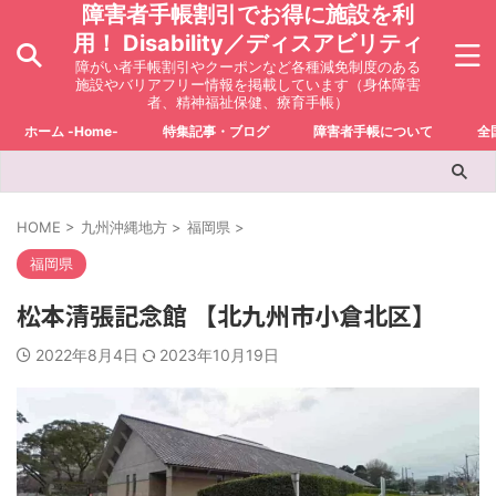
障害者手帳割引でお得に施設を利
用！ Disability／ディスアビリティ
障がい者手帳割引やクーポンなど各種減免制度のある
施設やバリアフリー情報を掲載しています（身体障害
者、精神福祉保健、療育手帳）
ホーム -Home-
特集記事・ブログ
障害者手帳について
全
HOME
>
九州沖縄地方
>
福岡県
>
福岡県
松本清張記念館 【北九州市小倉北区】
2022年8月4日
2023年10月19日