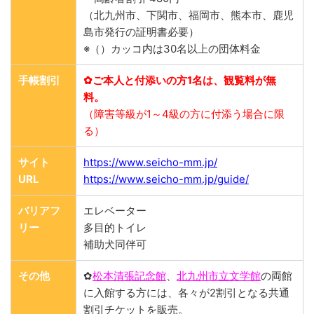
（北九州市、下関市、福岡市、熊本市、鹿児
島市発行の証明書必要）
※（）カッコ内は30名以上の団体料金
手帳割引
✿ご本人と付添いの方1名は、観覧料が無
料。
（障害等級が1～4級の方に付添う場合に限
る）
サイト
https://www.seicho-mm.jp/
URL
https://www.seicho-mm.jp/guide/
バリアフ
エレベーター
リー
多目的トイレ
補助犬同伴可
その他
✿
松本清張記念館
、
北九州市立文学館
の両館
に入館する方には、各々が2割引となる共通
割引チケットを販売。