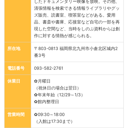
したドキュメンタリー映像を放映。その他、
清張情報を検索できる情報ライブラリやグッ
ズ販売、読書室、喫茶室などがある。愛用
品、書斎や書庫、応接室など自宅の一部を再
現した空間など、当時をしのぶ資料からは創
作に対する情熱が感じられる。
所在地
〒803-0813 福岡県北九州市小倉北区城内2
番3号
電話番号
093-582-2761
休業日
✿月曜日
（祝休日の場合は翌日）
✿年末年始（12/29～1/3）
✿館内整理日
営業時間
✿09:30～18:00
（入館は17:30まで）