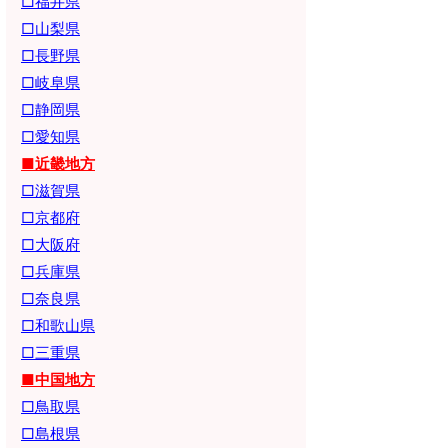
□福井県
□山梨県
□長野県
□岐阜県
□静岡県
□愛知県
■近畿地方
□滋賀県
□京都府
□大阪府
□兵庫県
□奈良県
□和歌山県
□三重県
■中国地方
□鳥取県
□島根県