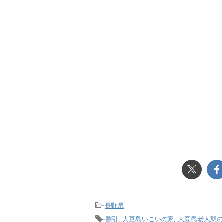
-
長野県
-
割引
,
大豆島いこいの家
,
大豆島老人憩