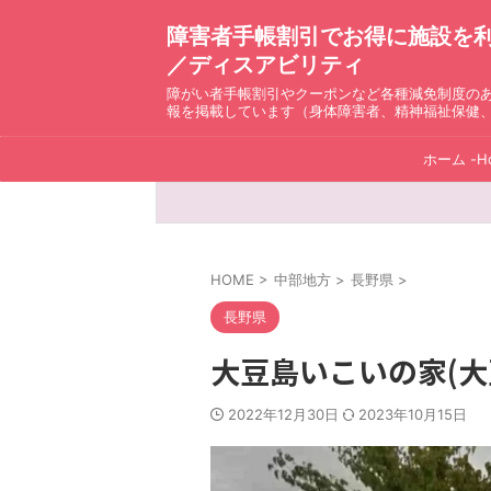
障害者手帳割引でお得に施設を利用！ D
／ディスアビリティ
障がい者手帳割引やクーポンなど各種減免制度の
報を掲載しています（身体障害者、精神福祉保健
ホーム -H
HOME
>
中部地方
>
長野県
>
長野県
大豆島いこいの家(大
2022年12月30日
2023年10月15日