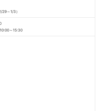
/29～1/3）
0
:00～15:30