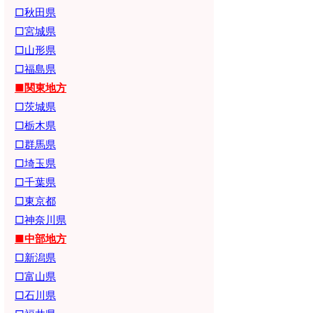
□秋田県
□宮城県
□山形県
□福島県
■関東地方
□茨城県
□栃木県
□群馬県
□埼玉県
□千葉県
□東京都
□神奈川県
■中部地方
□新潟県
□富山県
□石川県