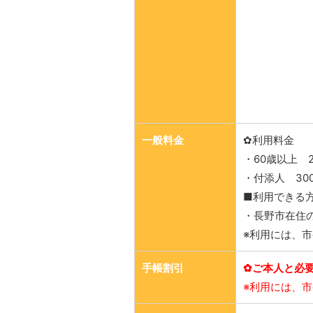
一般料金
✿利用料金
・60歳以上 2
・付添人 30
■利用できる
・長野市在住
※利用には、
手帳割引
✿ご本人と必
※利用には、