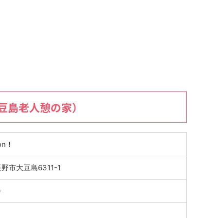
豆島老人憩の家）
on！
 長野市大豆島6311-1
0