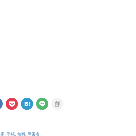
の家
,
手帳
,
無料
,
障害者