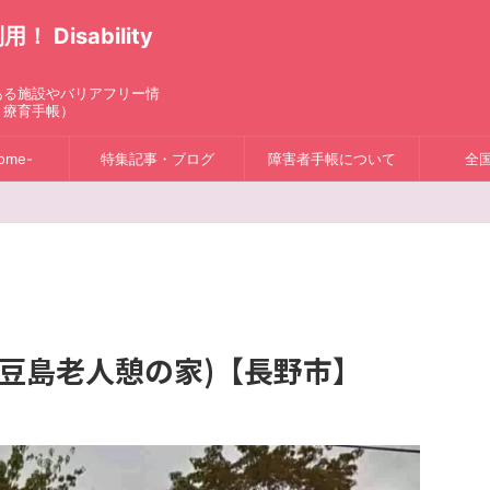
isability
ある施設やバリアフリー情
、療育手帳）
ome-
特集記事・ブログ
障害者手帳について
全
豆島老人憩の家)【長野市】