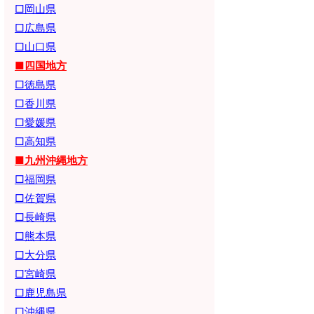
□岡山県
□広島県
□山口県
■四国地方
□徳島県
□香川県
□愛媛県
□高知県
■九州沖縄地方
□福岡県
□佐賀県
□長崎県
□熊本県
□大分県
□宮崎県
□鹿児島県
□沖縄県