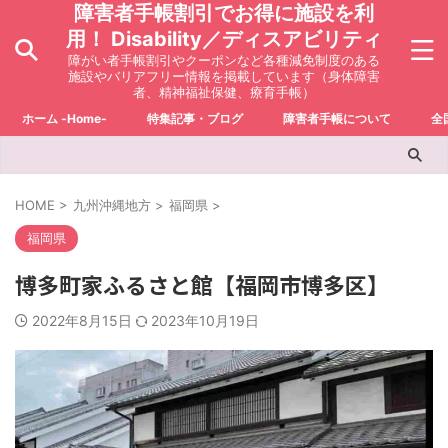
障害者手帳割引でお得に施設を利
用！ Disability／ディスアビリティ
障がい者手帳割引やクーポンなど各種減免制度のある
施設やバリアフリー情報を掲載しています（身体障害
者、精神福祉保健、療育手帳）
ホーム -Home-
特集記事・ブログ
障害者手帳について
全
HOME
>
九州沖縄地方
>
福岡県
>
福岡県
博多町家ふるさと館【福岡市博多区】
2022年8月15日
2023年10月19日