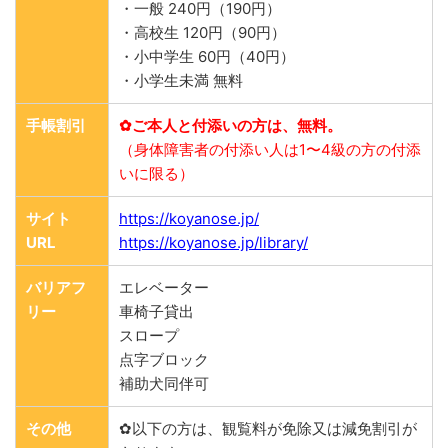
・一般 240円（190円）
・高校生 120円（90円）
・小中学生 60円（40円）
・小学生未満 無料
手帳割引
✿ご本人と付添いの方は、無料。
（身体障害者の付添い人は1〜4級の方の付添
いに限る）
サイト
https://koyanose.jp/
URL
https://koyanose.jp/library/
バリアフ
エレベーター
リー
車椅子貸出
スロープ
点字ブロック
補助犬同伴可
その他
✿以下の方は、観覧料が免除又は減免割引が