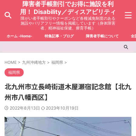
障害者手帳割引でお得に施設を利
用！ Disability／ディスアビリティ
障がい者手帳割引やクーポンなど各種減免制度のある
施設やバリアフリー情報を掲載しています（身体障害
者、精神福祉保健、療育手帳）
ホーム -Home-
特集記事・ブログ
障害者手帳について
全
HOME
>
九州沖縄地方
>
福岡県
>
福岡県
北九州市立長崎街道木屋瀬宿記念館【北九
州市八幡西区】
2022年8月13日
2023年10月19日