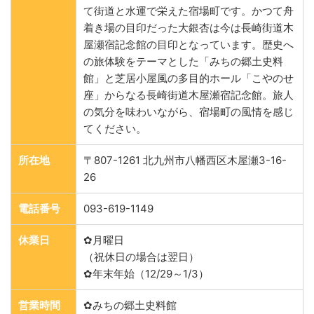
て街道と水運で栄えた宿場町です。かつて舟
着き場の目印だった大銀杏は今は長崎街道木
屋瀬宿記念館の目印となっています。歴史へ
の旅体験をテーマとした「みちの郷土史料
館」と芝居小屋風の多目的ホール「こやのせ
座」からなる長崎街道木屋瀬宿記念館。旅人
の気分を味わいながら、宿場町の風情を感じ
てください。
所在地
〒807-1261 北九州市八幡西区木屋瀬3-16-
26
電話番号
093-619-1149
休業日
✿月曜日
（祝休日の場合は翌日）
✿年末年始（12/29～1/3）
営業時間
✿みちの郷土史料館