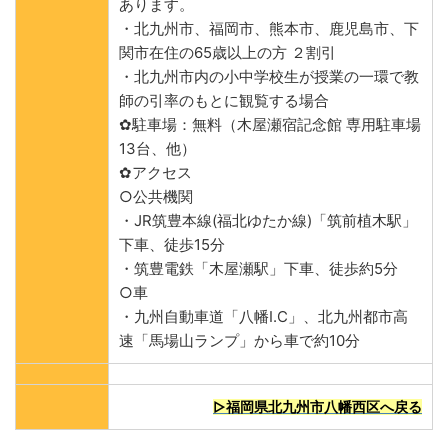
あります。
・北九州市、福岡市、熊本市、鹿児島市、下
関市在住の65歳以上の方 ２割引
・北九州市内の小中学校生が授業の一環で教
師の引率のもとに観覧する場合
✿駐車場：無料（木屋瀬宿記念館 専用駐車場
13台、他）
✿アクセス
○公共機関
・JR筑豊本線(福北ゆたか線)「筑前植木駅」
下車、徒歩15分
・筑豊電鉄「木屋瀬駅」下車、徒歩約5分
○車
・九州自動車道「八幡I.C」、北九州都市高
速「馬場山ランプ」から車で約10分
▷福岡県北九州市八幡西区へ戻る