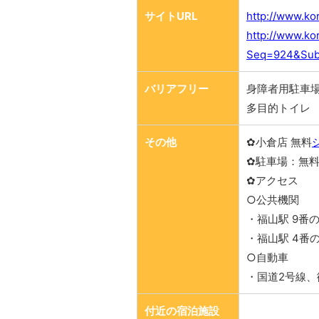
サイトURL
http://www.ko
http://www.ko
Seq=924&Su
バリアフリー
身障者用駐車場
多目的トイレ
その他
✿小倉店 無料
✿駐車場：無料（
✿アクセス
○公共機関
・福山駅 9番
・福山駅 4番
○自動車
・国道2号線、
付近の宿泊施設