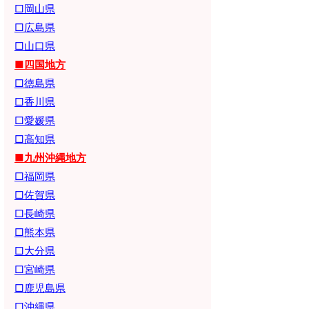
□岡山県
□広島県
□山口県
■四国地方
□徳島県
□香川県
□愛媛県
□高知県
■九州沖縄地方
□福岡県
□佐賀県
□長崎県
□熊本県
□大分県
□宮崎県
□鹿児島県
□沖縄県