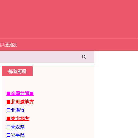
国共通施設
都道府県
■全国共通■
■北海道地方
□北海道
■東北地方
□青森県
□岩手県