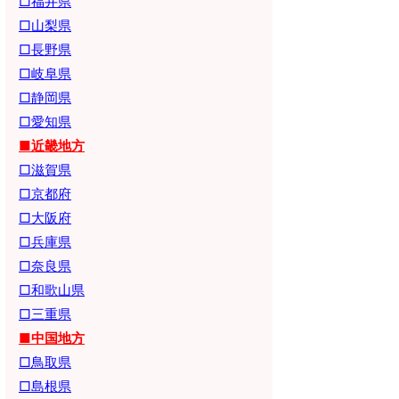
□福井県
□山梨県
□長野県
□岐阜県
□静岡県
□愛知県
■近畿地方
□滋賀県
□京都府
□大阪府
□兵庫県
□奈良県
□和歌山県
□三重県
■中国地方
□鳥取県
□島根県