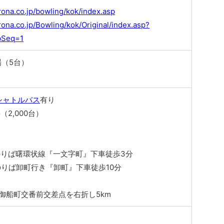
rona.co.jp/bowling/kok/index.asp
rona.co.jp/Bowling/kok/Original/index.asp?
bSeq=1
（5台）
シャトルバス
有り
2,000台）
のりば曙環状線『一文字町』下車徒歩3分
のりば卸町行き『卸町』下車徒歩10分
御船町交番前交差点を右折し5km