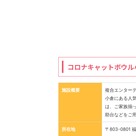
コロナキャットボウル
施設概要
複合エンター
小倉にある人
は、ご家族揃
助台などをご
所在地
〒803-080