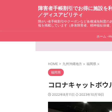
障害者手帳割引でお得に施設を利用！ D
／ディスアビリティ
障がい者手帳割引やクーポンなど各種減免制度の
報を掲載しています（身体障害者、精神福祉保健
ホーム -H
HOME
>
九州沖縄地方
>
福岡県
>
福岡県
コロナキャットボウ
2022年8月11日
2023年10月19日