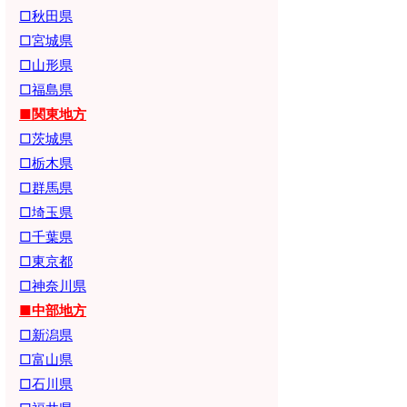
□秋田県
□宮城県
□山形県
□福島県
■関東地方
□茨城県
□栃木県
□群馬県
□埼玉県
□千葉県
□東京都
□神奈川県
■中部地方
□新潟県
□富山県
□石川県