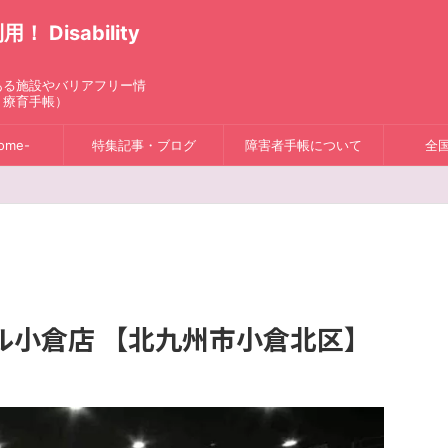
isability
ある施設やバリアフリー情
、療育手帳）
ome-
特集記事・ブログ
障害者手帳について
全
ル小倉店 【北九州市小倉北区】