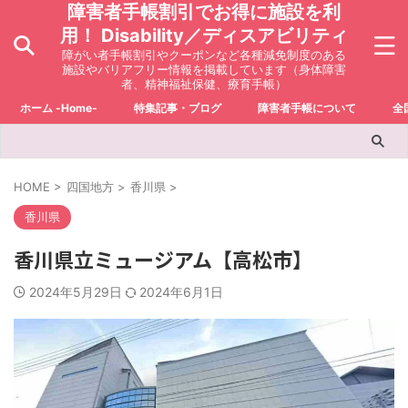
障害者手帳割引でお得に施設を利
用！ Disability／ディスアビリティ
障がい者手帳割引やクーポンなど各種減免制度のある
施設やバリアフリー情報を掲載しています（身体障害
者、精神福祉保健、療育手帳）
ホーム -Home-
特集記事・ブログ
障害者手帳について
全
HOME
>
四国地方
>
香川県
>
香川県
香川県立ミュージアム【高松市】
2024年5月29日
2024年6月1日