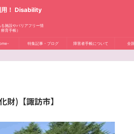
isability
ある施設やバリアフリー情
、療育手帳）
ome-
特集記事・ブログ
障害者手帳について
全
化財)【諏訪市】