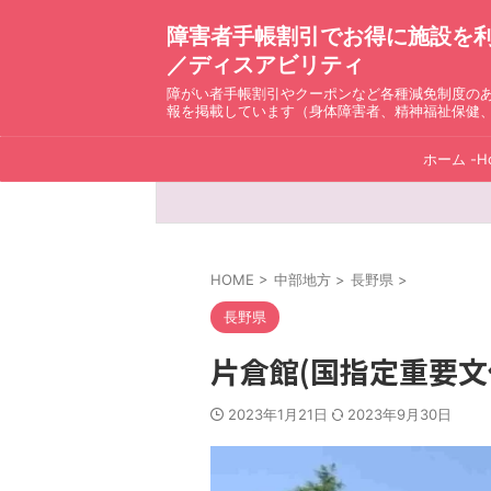
障害者手帳割引でお得に施設を利用！ D
／ディスアビリティ
障がい者手帳割引やクーポンなど各種減免制度の
報を掲載しています（身体障害者、精神福祉保健
ホーム -H
HOME
>
中部地方
>
長野県
>
長野県
片倉館(国指定重要文
2023年1月21日
2023年9月30日