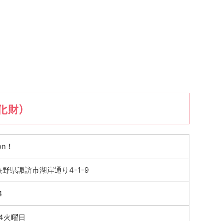
化財）
on！
7 長野県諏訪市湖岸通り4-1-9
4
4火曜日