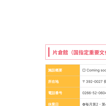
片倉館（国指定重要文
施設概要
□ Coming so
所在地
〒392-002
電話番号
0266-52-060
休業日
✿毎月第2・第