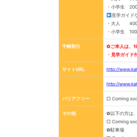
・小学生 20
見学ガイド
・大人 40
・小学生 10
手帳割引
✿ご本人は、1
・見学ガイド
サイトURL
http://www.kat
http://www.ka
バリアフリー
□ Coming so
その他
✿以下の方は
□ Coming so
✿駐車場