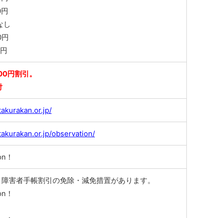
0円
なし
0円
0円
00円割引。
付
akurakan.or.jp/
takurakan.or.jp/observation/
on！
、障害者手帳割引の免除・減免措置があります。
on！