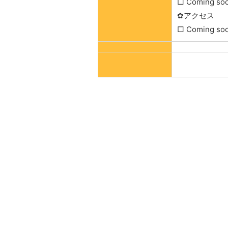
□ Coming so
✿アクセス
□ Coming so