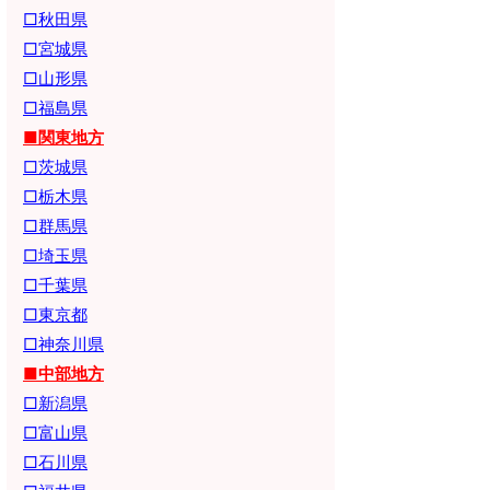
□秋田県
□宮城県
□山形県
□福島県
■関東地方
□茨城県
□栃木県
□群馬県
□埼玉県
□千葉県
□東京都
□神奈川県
■中部地方
□新潟県
□富山県
□石川県