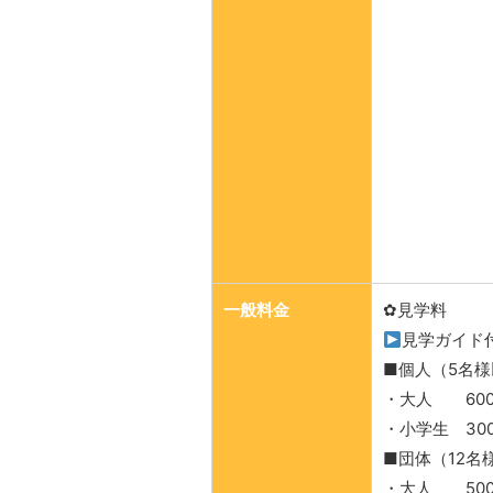
一般料金
✿見学料
見学ガイド
■個人（5名
・大人 60
・小学生 30
■団体（12名
・大人 50