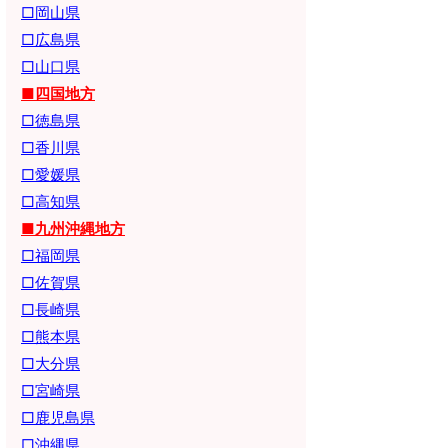
□岡山県
□広島県
□山口県
■四国地方
□徳島県
□香川県
□愛媛県
□高知県
■九州沖縄地方
□福岡県
□佐賀県
□長崎県
□熊本県
□大分県
□宮崎県
□鹿児島県
□沖縄県