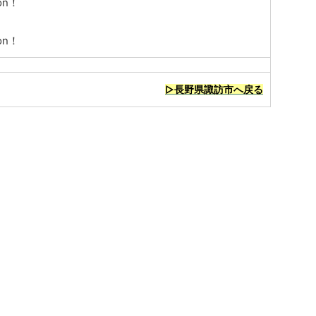
on！
on！
▷長野県諏訪市へ戻る