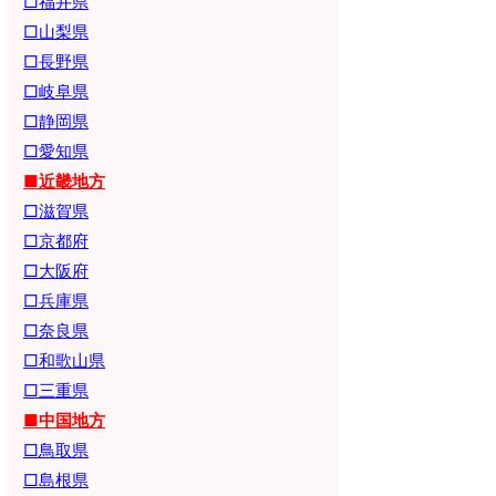
□福井県
□山梨県
□長野県
□岐阜県
□静岡県
□愛知県
■近畿地方
□滋賀県
□京都府
□大阪府
□兵庫県
□奈良県
□和歌山県
□三重県
■中国地方
□鳥取県
□島根県