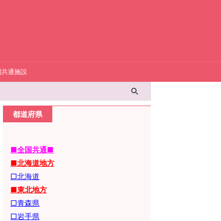
国共通施設
都道府県
■全国共通■
■北海道地方
□北海道
■東北地方
□青森県
□岩手県