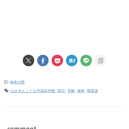
-
神奈川県
-
はまぎんこども宇宙科学館
,
割引
,
手帳
,
無料
,
障害者
comment