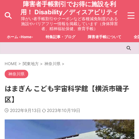
障害者手帳割引でお得に施設を利
用！ Disability／ディスアビリティ
障がい者手帳割引やクーポンなど各種減免制度のある
施設やバリアフリー情報を掲載しています（身体障害
者、精神福祉保健、療育手帳）
ホーム -Home-
特集記事・ブログ
障害者手帳について
全
HOME
>
関東地方
>
神奈川県
>
神奈川県
はまぎん こども宇宙科学館【横浜市磯子
区】
2022年9月13日
2023年10月19日