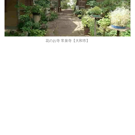
花のお寺 常泉寺【大和市】