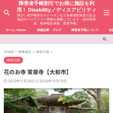
障害者手帳割引でお得に施設を利
用！ Disability／ディスアビリティ
障がい者手帳割引やクーポンなど各種減免制度のある
施設やバリアフリー情報を掲載しています（身体障害
者、精神福祉保健、療育手帳）
ホーム -Home-
特集記事・ブログ
障害者手帳について
全
HOME
>
関東地方
>
神奈川県
>
神奈川県
花のお寺 常泉寺【大和市】
2022年11月24日
2023年10月19日