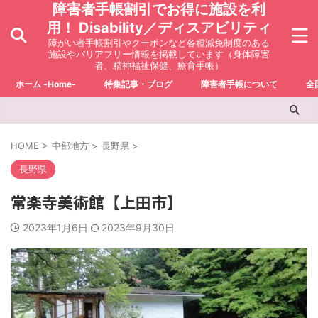
障害者手帳割引でお得に施設を利
用！ Disability／ディスアビリティ
障がい者手帳割引やクーポンなど各種減免制度のある
施設やバリアフリー情報を掲載しています（身体障害
者、精神福祉保健、療育手帳）
ホーム -Home-
特集記事・ブログ
障害者手帳について
全
HOME
>
中部地方
>
長野県
>
長野県
常楽寺美術館【上田市】
2023年1月6日
2023年9月30日