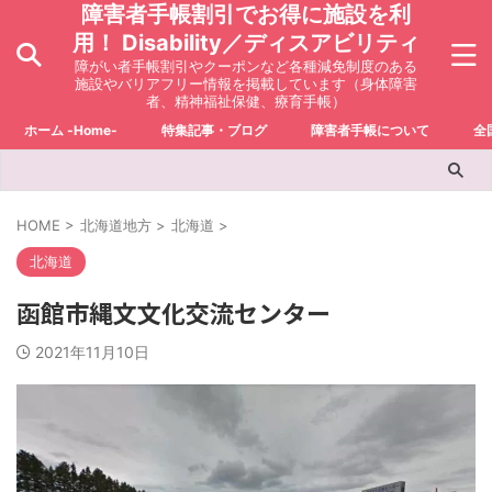
障害者手帳割引でお得に施設を利
用！ Disability／ディスアビリティ
障がい者手帳割引やクーポンなど各種減免制度のある
施設やバリアフリー情報を掲載しています（身体障害
者、精神福祉保健、療育手帳）
ホーム -Home-
特集記事・ブログ
障害者手帳について
全
HOME
>
北海道地方
>
北海道
>
北海道
函館市縄文文化交流センター
2021年11月10日