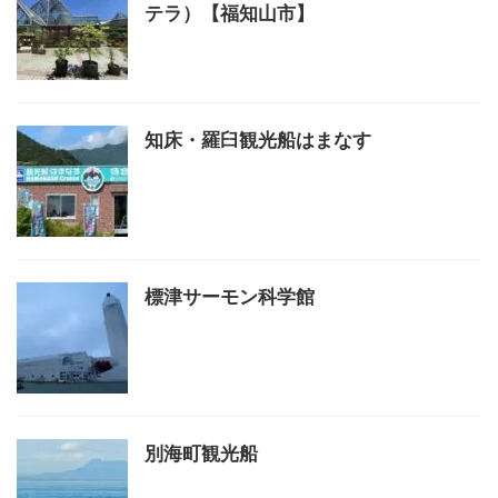
テラ）【福知山市】
知床・羅臼観光船はまなす
標津サーモン科学館
別海町観光船