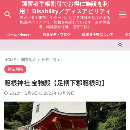
障害者手帳割引でお得に施設を利
用！ Disability／ディスアビリティ
障がい者手帳割引やクーポンなど各種減免制度のある
施設やバリアフリー情報を掲載しています（身体障害
者、精神福祉保健、療育手帳）
ホーム -Home-
特集記事・ブログ
障害者手帳について
全
HOME
>
関東地方
>
神奈川県
>
神奈川県
箱根神社 宝物殿【足柄下郡箱根町】
2022年12月6日
2023年10月19日