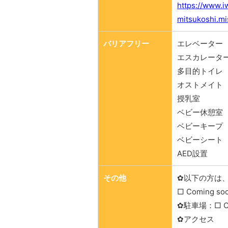
https://www.i
mitsukoshi.mi
バリアフリー
エレベーター
エスカレータ
多目的トイレ
オストメイト
授乳室
ベビー休憩室
ベビーキープ
ベビーシート
AED設置
その他
✿以下の方は
□ Coming so
✿駐車場：□ Co
✿アクセス