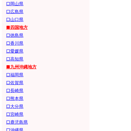
□岡山県
□広島県
□山口県
■四国地方
□徳島県
□香川県
□愛媛県
□高知県
■九州沖縄地方
□福岡県
□佐賀県
□長崎県
□熊本県
□大分県
□宮崎県
□鹿児島県
□沖縄県