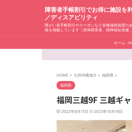
障害者手帳割引でお得に施設を利用！ D
／ディスアビリティ
障がい者手帳割引やクーポンなど各種減免制度の
報を掲載しています（身体障害者、精神福祉保健
ホーム -H
HOME
>
九州沖縄地方
>
福岡県
>
福岡県
福岡三越9F 三越ギ
2022年8月17日
2023年10月19日