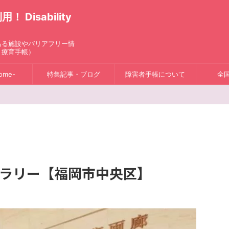
isability
ある施設やバリアフリー情
、療育手帳）
ome-
特集記事・ブログ
障害者手帳について
全
ャラリー【福岡市中央区】