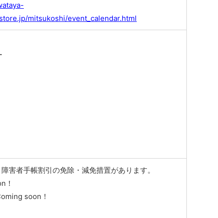
wataya-
store.jp/mitsukoshi/event_calendar.html
ー
、障害者手帳割引の免除・減免措置があります。
on！
ming soon！