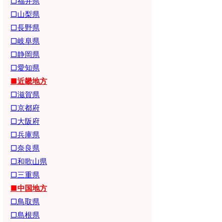
□福井県
□山梨県
□長野県
□岐阜県
□静岡県
□愛知県
■近畿地方
□滋賀県
□京都府
□大阪府
□兵庫県
□奈良県
□和歌山県
□三重県
■中国地方
□鳥取県
□島根県