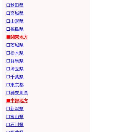
□秋田県
□宮城県
□山形県
□福島県
■関東地方
□茨城県
□栃木県
□群馬県
□埼玉県
□千葉県
□東京都
□神奈川県
■中部地方
□新潟県
□富山県
□石川県