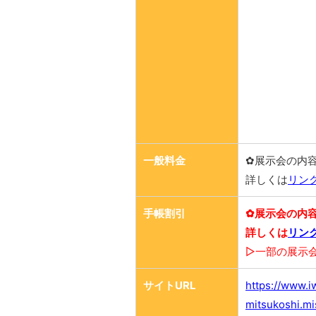
一般料金
✿展示会の内
詳しくは
リン
手帳割引
✿展示会の内
詳しくは
リン
▷一部の展示
サイトURL
https://www.i
mitsukoshi.mi