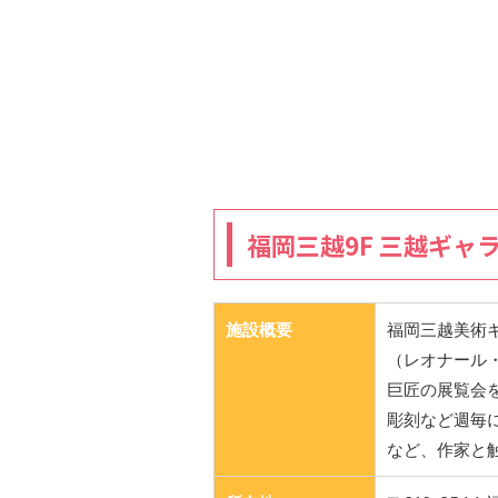
福岡三越9F 三越ギャ
施設概要
福岡三越美術ギ
（レオナール
巨匠の展覧会
彫刻など週毎
など、作家と