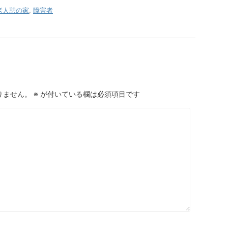
老人憩の家
,
障害者
りません。
※
が付いている欄は必須項目です