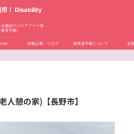
isability
ある施設やバリアフリー情
、療育手帳）
ome-
特集記事・ブログ
障害者手帳について
全
老人憩の家)【長野市】