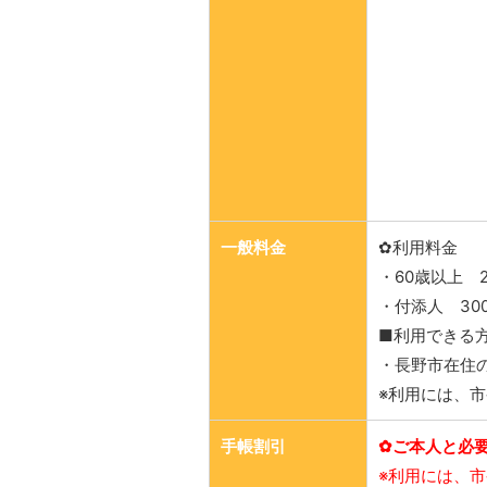
一般料金
✿利用料金
・60歳以上 2
・付添人 30
■利用できる
・長野市在住
※利用には、
手帳割引
✿ご本人と必
※利用には、