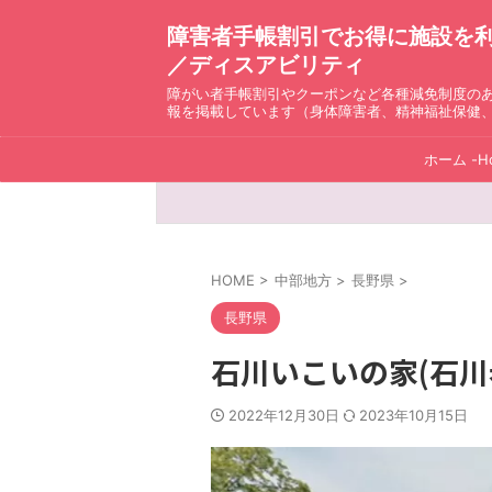
障害者手帳割引でお得に施設を利用！ D
／ディスアビリティ
障がい者手帳割引やクーポンなど各種減免制度の
報を掲載しています（身体障害者、精神福祉保健
ホーム -H
HOME
>
中部地方
>
長野県
>
長野県
石川いこいの家(石川
2022年12月30日
2023年10月15日