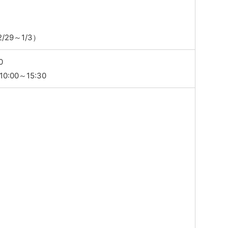
/29～1/3）
0
:00～15:30