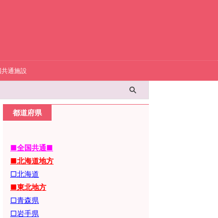
国共通施設
都道府県
■全国共通■
■北海道地方
□北海道
■東北地方
□青森県
□岩手県