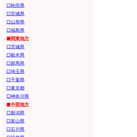
□秋田県
□宮城県
□山形県
□福島県
■関東地方
□茨城県
□栃木県
□群馬県
□埼玉県
□千葉県
□東京都
□神奈川県
■中部地方
□新潟県
□富山県
□石川県