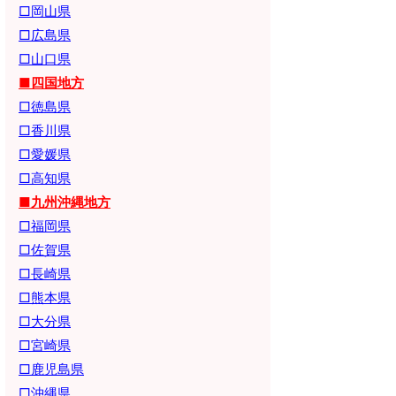
□岡山県
□広島県
□山口県
■四国地方
□徳島県
□香川県
□愛媛県
□高知県
■九州沖縄地方
□福岡県
□佐賀県
□長崎県
□熊本県
□大分県
□宮崎県
□鹿児島県
□沖縄県