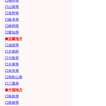
□福井県
□山梨県
□長野県
□岐阜県
□静岡県
□愛知県
■近畿地方
□滋賀県
□京都府
□大阪府
□兵庫県
□奈良県
□和歌山県
□三重県
■中国地方
□鳥取県
□島根県