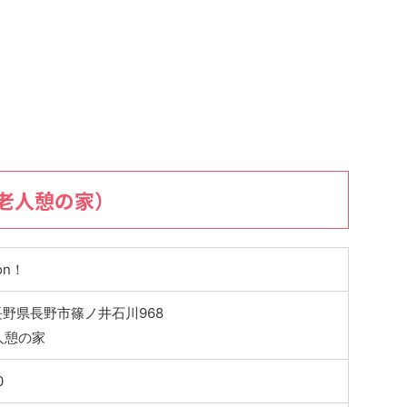
老人憩の家）
on！
5 長野県長野市篠ノ井石川968
人憩の家
0