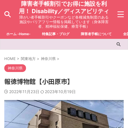
障害者手帳割引でお得に施設を利
用！ Disability／ディスアビリティ
障がい者手帳割引やクーポンなど各種減免制度のある
施設やバリアフリー情報を掲載しています（身体障害
者、精神福祉保健、療育手帳）
ホーム -Home-
特集記事・ブログ
障害者手帳について
全
HOME
>
関東地方
>
神奈川県
>
神奈川県
報徳博物館【小田原市】
2022年11月23日
2023年10月19日