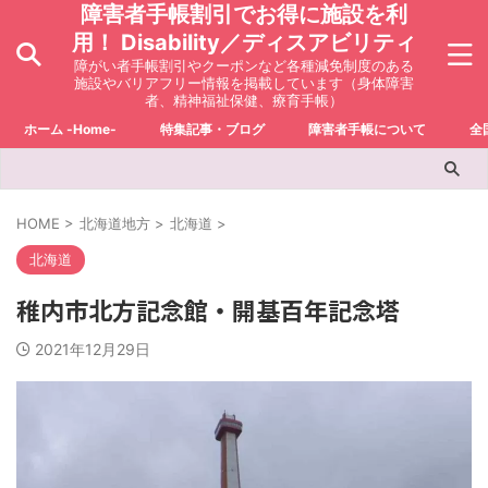
障害者手帳割引でお得に施設を利
用！ Disability／ディスアビリティ
障がい者手帳割引やクーポンなど各種減免制度のある
施設やバリアフリー情報を掲載しています（身体障害
者、精神福祉保健、療育手帳）
ホーム -Home-
特集記事・ブログ
障害者手帳について
全
HOME
>
北海道地方
>
北海道
>
北海道
稚内市北方記念館・開基百年記念塔
2021年12月29日