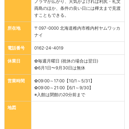
ノラマが広がり、天気がよければ利尻・礼文
両島のほか、条件の良い日には樺太まで見渡
すこともできる。
所在地
〒097-0000 北海道稚内市稚内村ヤムワッカ
ナイ
電話番号
0162-24-4019
休業日
✿毎週月曜日 (祝休の場合は翌日)
✿6月1日〜9月30日は無休
営業時間
✿09:00～17:00【10/1～5/31】
✿09:00～21:00【6/1～9/30】
※入館は閉館の20分前まで
地図