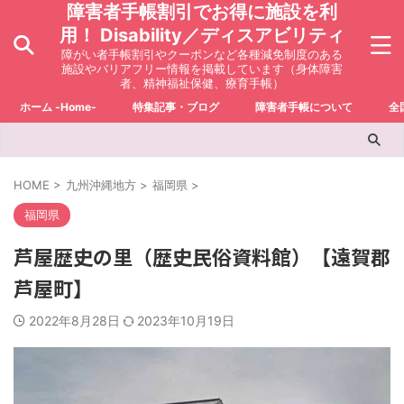
障害者手帳割引でお得に施設を利
用！ Disability／ディスアビリティ
障がい者手帳割引やクーポンなど各種減免制度のある
施設やバリアフリー情報を掲載しています（身体障害
者、精神福祉保健、療育手帳）
ホーム -Home-
特集記事・ブログ
障害者手帳について
全
HOME
>
九州沖縄地方
>
福岡県
>
福岡県
芦屋歴史の里（歴史民俗資料館）【遠賀郡
芦屋町】
2022年8月28日
2023年10月19日