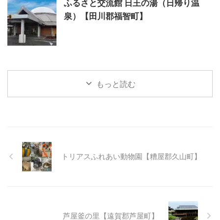
ふるさと交流館 日王の湯（日帰り温
泉）【田川郡福智町】
もっと読む
トリアスふれあい動物園【糟屋郡久山町】
芦屋釜の里【遠賀郡芦屋町】