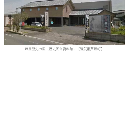
芦屋歴史の里（歴史民俗資料館）【遠賀郡芦屋町】