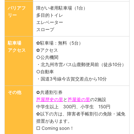
バリアフ
障がい者用駐車場（1台）
リー
多目的トイレ
エレベーター
スロープ
駐車場
✿駐車場：無料（5台）
アクセス
✿アクセス
○公共機関
・北九州市営バス山鹿郵便局前（徒歩10分）
○自動車
・国道3号線今古賀交差点から10分
その他
✿共通割引券
芦屋歴史の里
と
芦屋釜の里
の2施設
中学生以上 300円、小学生 150円
✿以下の方は、障害者手帳割引の免除・減免
措置があります。
□ Coming soon！