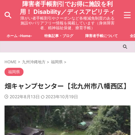
障害者手帳割引でお得に施設を利
用！ Disability／ディスアビリティ
障がい者手帳割引やクーポンなど各種減免制度のある
施設やバリアフリー情報を掲載しています（身体障害
者、精神福祉保健、療育手帳）
ホーム -Home-
特集記事・ブログ
障害者手帳について
全
HOME
>
九州沖縄地方
>
福岡県
>
福岡県
畑キャンプセンター【北九州市八幡西区】
2022年8月13日
2023年10月19日