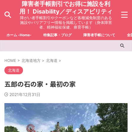
障害者手帳割引でお得に施設を利
用！ Disability／ディスアビリティ
障がい者手帳割引やクーポンなど各種減免制度のある
施設やバリアフリー情報を掲載しています（身体障害
者、精神福祉保健、療育手帳）
ホーム -Home-
特集記事・ブログ
障害者手帳について
全
HOME
>
北海道地方
>
北海道
>
北海道
五郎の石の家・最初の家
2021年12月31日