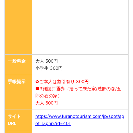
一般料金
大人 500円
小学生 300円
手帳提示
✿ご本人は割引有り 300円
■3施設共通券（拾って来た家/麓郷の森/五
郎の石の家）
大人 600円
サイト
https://www.furanotourism.com/jp/spot/sp
URL
ot_D.php?id=401