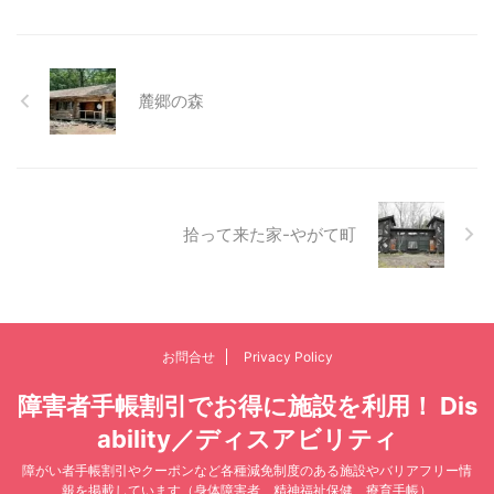
麓郷の森
拾って来た家-やがて町
お問合せ
Privacy Policy
障害者手帳割引でお得に施設を利用！ Dis
ability／ディスアビリティ
障がい者手帳割引やクーポンなど各種減免制度のある施設やバリアフリー情
報を掲載しています（身体障害者、精神福祉保健、療育手帳）