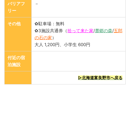
バリアフ
－
リー
その他
✿駐車場：無料
✿3施設共通券（
拾って来た家
/
麓郷の森
/
五郎
の石の家
）
大人 1,200円、小学生 600円
付近の宿
泊施設
▷北海道富良野市へ戻る