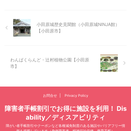
小田原城歴史見聞館（小田原城NINJA館）
【小田原市】
わんぱくらんど・辻村植物公園【小田原
市】
お問合せ
Privacy Policy
障害者手帳割引でお得に施設を利用！ Dis
ability／ディスアビリティ
障がい者手帳割引やクーポンなど各種減免制度のある施設やバリアフリー情
報を掲載しています（身体障害者、精神福祉保健、療育手帳）