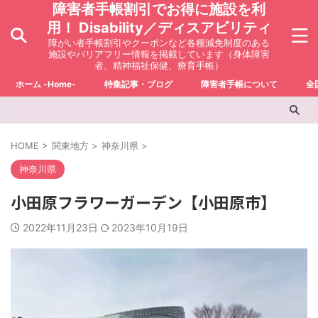
障害者手帳割引でお得に施設を利
用！ Disability／ディスアビリティ
障がい者手帳割引やクーポンなど各種減免制度のある
施設やバリアフリー情報を掲載しています（身体障害
者、精神福祉保健、療育手帳）
ホーム -Home-
特集記事・ブログ
障害者手帳について
全
HOME
>
関東地方
>
神奈川県
>
神奈川県
小田原フラワーガーデン【小田原市】
2022年11月23日
2023年10月19日