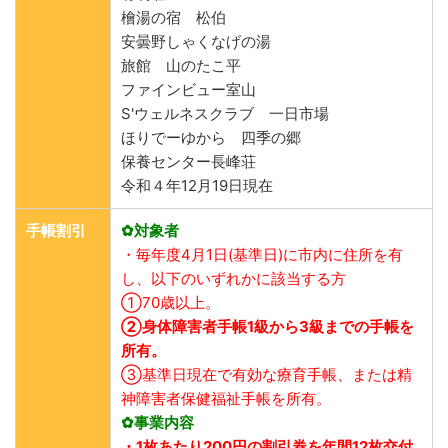
檜湯の宿 松伯
安曇野しゃくなげの湯
旅館 山のたこ平
ファインビュー室山
S'ウェルネスクラブ 一日市場
ほりでーゆから 四季の郷
保養センター長峰荘
令和４年12月19日現在
手帳割引
✿対象者
・毎年度4月1日(基準日)に市内に住所を有
し、以下のいずれかに該当する方
①70歳以上。
②身体障害者手帳1級から3級までの手帳を
所有。
③基準日現在で有効な療育手帳、または精
神障害者保健福祉手帳を所有。
✿事業内容
・1枚あたり200円の割引券を年間12枚交付