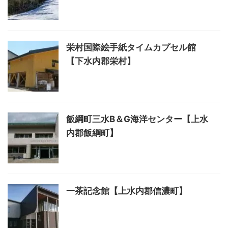
栄村国際絵手紙タイムカプセル館
【下水内郡栄村】
飯綱町三水B＆G海洋センター【上水
内郡飯綱町】
一茶記念館【上水内郡信濃町】