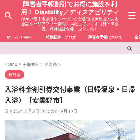
障害者手帳割引でお得に施設を利
用！ Disability／ディスアビリティ
障がい者手帳割引やクーポンなど各種減免制度のある
施設やバリアフリー情報を掲載しています（身体障害
者、精神福祉保健、療育手帳）
ホーム -Home-
特集記事・ブログ
障害者手帳について
全
HOME
>
中部地方
>
長野県
>
長野県
入浴料金割引券交付事業（日帰温泉・日帰
入浴）【安曇野市】
2023年5月3日
2023年9月30日