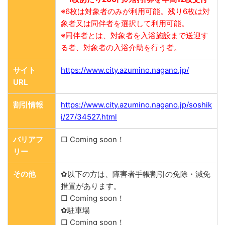
※6枚は対象者のみが利用可能。残り6枚は対
象者又は同伴者を選択して利用可能。
※同伴者とは、対象者を入浴施設まで送迎す
る者、対象者の入浴介助を行う者。
サイト
https://www.city.azumino.nagano.jp/
URL
割引情報
https://www.city.azumino.nagano.jp/soshik
i/27/34527.html
バリアフ
□ Coming soon！
リー
その他
✿以下の方は、障害者手帳割引の免除・減免
措置があります。
□ Coming soon！
✿駐車場
□ Coming soon！