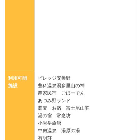
利用可能
ビレッジ安曇野
施設
豊科温泉湯多里山の神
農家民宿 ごほーでん
あづみ野ランド
蕎麦 お宿 富士尾山荘
湯の宿 常念坊
小岩岳旅館
中房温泉 湯原の湯
有明荘