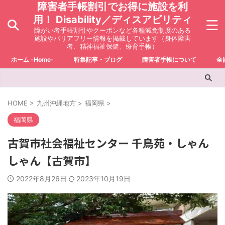
障害者手帳割引でお得に施設を利
用！ Disability／ディスアビリティ
障がい者手帳割引やクーポンなど各種減免制度のある
施設やバリアフリー情報を掲載しています（身体障害
者、精神福祉保健、療育手帳）
ホーム -Home-
特集記事・ブログ
障害者手帳について
全
HOME
>
九州沖縄地方
>
福岡県
>
福岡県
古賀市社会福祉センター 千鳥苑・しゃん
しゃん【古賀市】
2022年8月26日
2023年10月19日