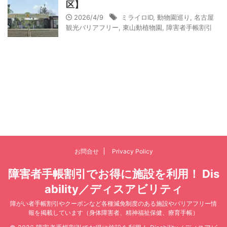
区】
2026/4/9
ミライロID
,
動物園巡り
,
名古屋
観光バリアフリー
,
東山動植物園
,
障害者手帳割引
お問合せ
Privacy Policy
障害者手帳割引でお得に施設を利用！ Dis
ability／ディスアビリティ
障がい者手帳割引やクーポンなど各種減免制度のある施設やバリアフリー情
報を掲載しています（身体障害者、精神福祉保健、療育手帳）