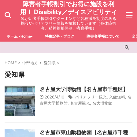
障害者手帳割引でお得に施設を利
用！ Disability／ディスアビリティ
障がい者手帳割引やクーポンなど各種減免制度のある
施設やバリアフリー情報を掲載しています（身体障害
者、精神福祉保健、療育手帳）
ホーム -Home-
特集記事・ブログ
障害者手帳について
全
HOME
>
中部地方
>
愛知県
>
愛知県
名古屋大学博物館【名古屋市千種区】
2026/4/10
バリアフリー観光
,
入館無料
,
名
古屋大学博物館
,
名古屋観光
,
名大博物館
名古屋市東山動植物園【名古屋市千種