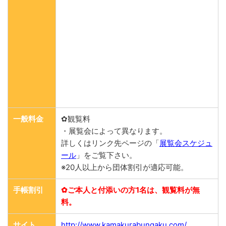
一般料金
✿観覧料
・展覧会によって異なります。
詳しくはリンク先ページの「
展覧会スケジュ
ール
」をご覧下さい。
※20人以上から団体割引が適応可能。
手帳割引
✿ご本人と付添いの方1名は、観覧料が無
料。
サイト
http://www.kamakurabungaku.com/