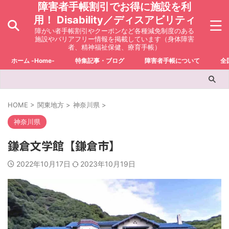
障害者手帳割引でお得に施設を利
用！ Disability／ディスアビリティ
障がい者手帳割引やクーポンなど各種減免制度のある
施設やバリアフリー情報を掲載しています（身体障害
者、精神福祉保健、療育手帳）
ホーム -Home-
特集記事・ブログ
障害者手帳について
全
HOME
>
関東地方
>
神奈川県
>
神奈川県
鎌倉文学館【鎌倉市】
2022年10月17日
2023年10月19日