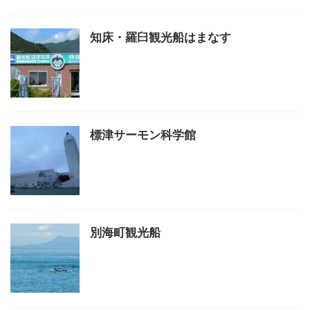
知床・羅臼観光船はまなす
標津サーモン科学館
別海町観光船