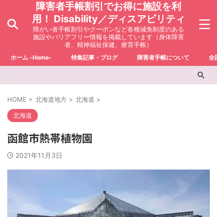
障害者手帳割引でお得に施設を利
用！ Disability／ディスアビリティ
障がい者手帳割引やクーポンなど各種減免制度のある
施設やバリアフリー情報を掲載しています（身体障害
者、精神福祉保健、療育手帳）
ホーム -Home-
特集記事・ブログ
障害者手帳について
全
HOME
>
北海道地方
>
北海道
>
北海道
函館市熱帯植物園
2021年11月3日