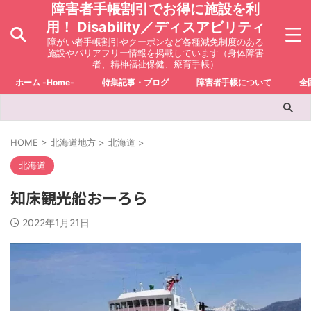
障害者手帳割引でお得に施設を利
用！ Disability／ディスアビリティ
障がい者手帳割引やクーポンなど各種減免制度のある
施設やバリアフリー情報を掲載しています（身体障害
者、精神福祉保健、療育手帳）
ホーム -Home-
特集記事・ブログ
障害者手帳について
全
HOME
>
北海道地方
>
北海道
>
北海道
知床観光船おーろら
2022年1月21日