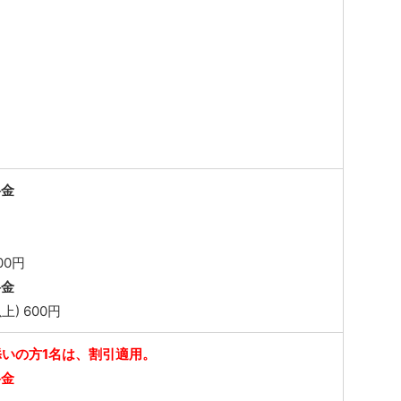
料金
00円
料金
) 600円
いの方1名は、割引適用。
料金