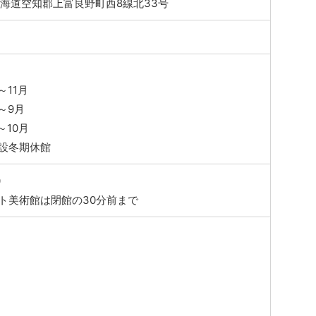
8 北海道空知郡上富良野町西8線北33号
7
～11月
～9月
～10月
設冬期休館
0
ト美術館は閉館の30分前まで