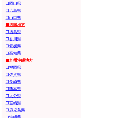
□岡山県
□広島県
□山口県
■四国地方
□徳島県
□香川県
□愛媛県
□高知県
■九州沖縄地方
□福岡県
□佐賀県
□長崎県
□熊本県
□大分県
□宮崎県
□鹿児島県
□沖縄県