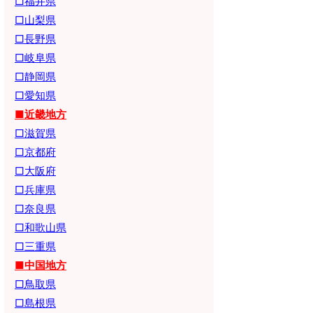
□福井県
□山梨県
□長野県
□岐阜県
□静岡県
□愛知県
■近畿地方
□滋賀県
□京都府
□大阪府
□兵庫県
□奈良県
□和歌山県
□三重県
■中国地方
□鳥取県
□島根県