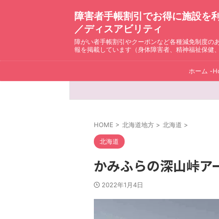
障害者手帳割引でお得に施設を利用！ D
／ディスアビリティ
障がい者手帳割引やクーポンなど各種減免制度の
報を掲載しています（身体障害者、精神福祉保健
ホーム -H
HOME
>
北海道地方
>
北海道
>
北海道
かみふらの深山峠ア
2022年1月4日