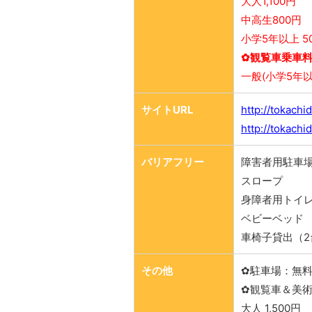
大人1,100円
中高生800円
小学5年以上 5
✿観覧車乗車
一般(小学5年以
サイトURL
http://tokachi
http://tokachi
バリアフリー
障害者用駐車場
スロープ
身障者用トイ
ベビーベッド
車椅子貸出（2
その他
✿駐車場：無
✿観覧車＆美
大人 1,500円