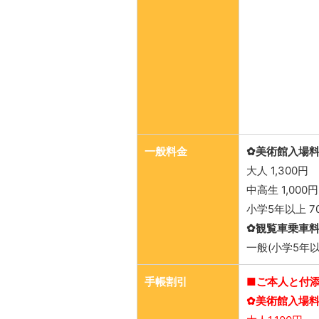
一般料金
✿美術館入場
大人 1,300円
中高生 1,000円
小学5年以上 7
✿観覧車乗車
一般(小学5年以上
手帳割引
■ご本人と付添
✿美術館入場