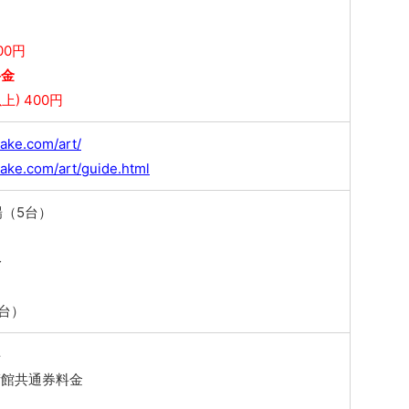
00円
料金
上) 400円
dake.com/art/
dake.com/art/guide.html
（5台）
レ
台）
料
術館共通券料金