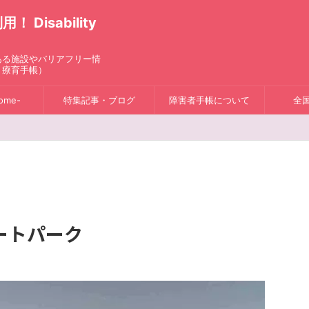
isability
ある施設やバリアフリー情
、療育手帳）
ome-
特集記事・ブログ
障害者手帳について
全
ートパーク