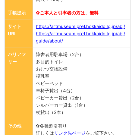
手帳提示
✿ご本人と引率者の方は、無料
サイト
https://artmuseum.pref.hokkaido.lg.jp/abj/
URL
https://artmuseum.pref.hokkaido.lg.jp/abj/
guide/about/
バリアフ
障害者用駐車場（2台）
リー
多目的トイレ
おむつ交換設備
授乳室
ベビーベッド
車椅子貸出（4台）
ベビーカー貸出（2台）
シルバーカー貸出（1台）
杖貸出（2本）
その他
✿各種割引有り
詳しくは
リンク先ページ
をご覧下さい。