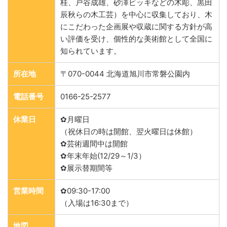
桂、戸谷成雄、砂澤ビッキなどの木彫、黒田
辰秋らの木工芸）を中心に収集しており、木
にこだわった企画展や収蔵に関する方針が高
い評価を受け、個性的な美術館として全国に
知られています。
所在地
〒070-0044 北海道旭川市常磐公園内
電話番号
0166-25-2577
休業日
✿月曜日
（祝休日の時は開館、翌火曜日は休館）
✿芸術週間中は開館
✿年末年始(12/29～1/3）
✿展示替期間等
営業時間
✿09:30-17:00
（入場は16:30まで）
地図