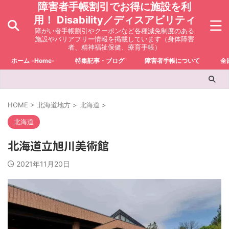
障害者手帳割引でお得に施設を利
用！ Disability／ディスアビリティ
障がい者手帳割引やクーポンなど各種減免制度のある
施設やバリアフリー情報を掲載しています（身体障害
者、精神福祉保健、療育手帳）
ホーム -Home-
特集記事・ブログ
障害者手帳について
全
HOME
>
北海道地方
>
北海道
>
北海道
北海道立旭川美術館
2021年11月20日