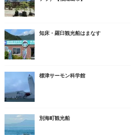
知床・羅臼観光船はまなす
標津サーモン科学館
別海町観光船