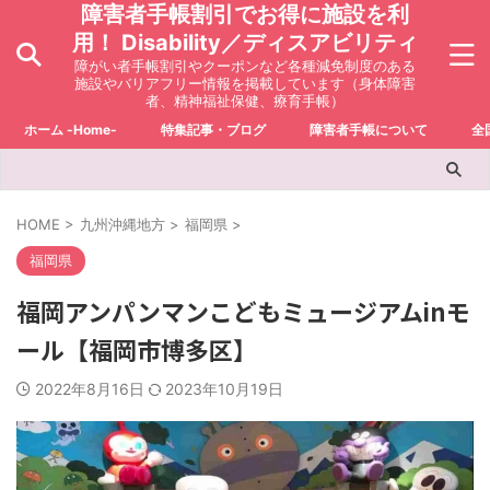
障害者手帳割引でお得に施設を利
用！ Disability／ディスアビリティ
障がい者手帳割引やクーポンなど各種減免制度のある
施設やバリアフリー情報を掲載しています（身体障害
者、精神福祉保健、療育手帳）
ホーム -Home-
特集記事・ブログ
障害者手帳について
全
HOME
>
九州沖縄地方
>
福岡県
>
福岡県
福岡アンパンマンこどもミュージアムinモ
ール【福岡市博多区】
2022年8月16日
2023年10月19日