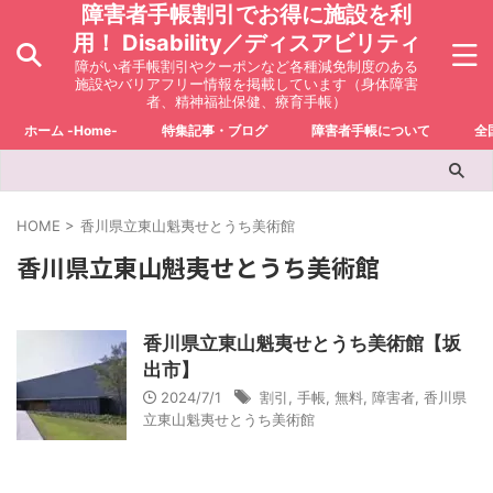
障害者手帳割引でお得に施設を利
用！ Disability／ディスアビリティ
障がい者手帳割引やクーポンなど各種減免制度のある
施設やバリアフリー情報を掲載しています（身体障害
者、精神福祉保健、療育手帳）
ホーム -Home-
特集記事・ブログ
障害者手帳について
全
HOME
>
香川県立東山魁夷せとうち美術館
香川県立東山魁夷せとうち美術館
香川県立東山魁夷せとうち美術館【坂
出市】
2024/7/1
割引
,
手帳
,
無料
,
障害者
,
香川県
立東山魁夷せとうち美術館