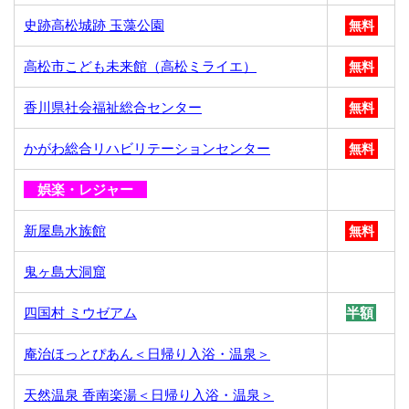
史跡高松城跡 玉藻公園
無料
高松市こども未来館（高松ミライエ）
無料
香川県社会福祉総合センター
無料
かがわ総合リハビリテーションセンター
無料
娯楽・レジャー
新屋島水族館
無料
鬼ヶ島大洞窟
四国村 ミウゼアム
半額
庵治ほっとぴあん＜日帰り入浴・温泉＞
天然温泉 香南楽湯＜日帰り入浴・温泉＞