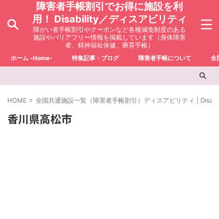
障害者手帳割引でお得に施設を利
用！ Disability／ディスアビリティ
障がい者手帳割引やクーポンなど各種減免制度のある
施設やバリアフリー情報を掲載しています（身体障害
者、精神福祉保健、療育手帳）
ホーム -Home-
特集記事・ブログ
障害者手帳について
全
HOME
>
全国共通施設一覧（障害者手帳割引）ディスアビリティ | Disabili
香川県高松市