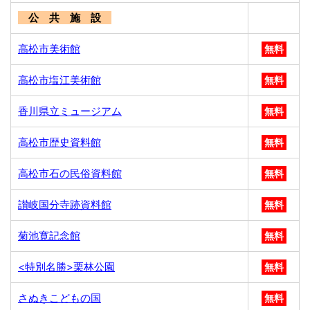
公 共 施 設
高松市美術館
無料
高松市塩江美術館
無料
香川県立ミュージアム
無料
高松市歴史資料館
無料
高松市石の民俗資料館
無料
讃岐国分寺跡資料館
無料
菊池寛記念館
無料
<特別名勝>栗林公園
無料
さぬきこどもの国
無料