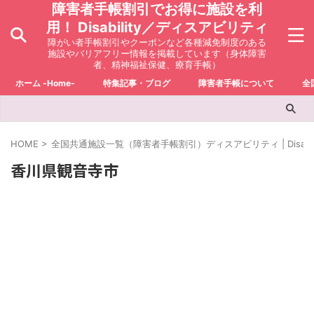
障害者手帳割引でお得に施設を利
用！ Disability／ディスアビリティ
障がい者手帳割引やクーポンなど各種減免制度のある
施設やバリアフリー情報を掲載しています（身体障害
者、精神福祉保健、療育手帳）
ホーム -Home-
特集記事・ブログ
障害者手帳について
全
HOME
>
全国共通施設一覧（障害者手帳割引）ディスアビリティ | Disabili
香川県観音寺市