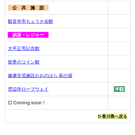
公 共 施 設
観音寺市ちょうさ会館
娯楽・レジャー
大平正芳記念館
世界のコイン館
健康交流施設おおのはら 萩の湯
雲辺寺ロープウェイ
半額
□ Coming soon！
無料
▷香川県へ戻る