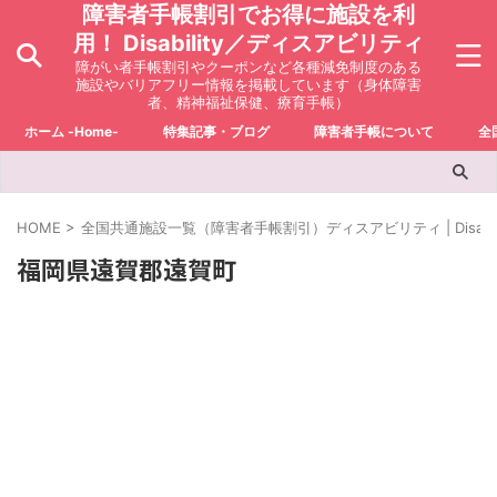
障害者手帳割引でお得に施設を利
用！ Disability／ディスアビリティ
障がい者手帳割引やクーポンなど各種減免制度のある
施設やバリアフリー情報を掲載しています（身体障害
者、精神福祉保健、療育手帳）
ホーム -Home-
特集記事・ブログ
障害者手帳について
全
HOME
>
全国共通施設一覧（障害者手帳割引）ディスアビリティ | Disabili
福岡県遠賀郡遠賀町