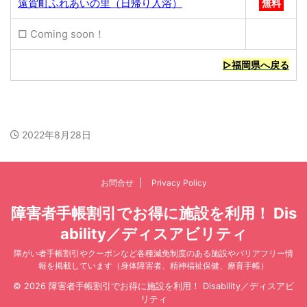
遠賀町ふれあいの里（日帰り入浴）
無料
□ Coming soon！
▷福岡県へ戻る
2022年8月28日
お問合せ
Privacy Policy
障害者手帳割引でお得に施設を利用！ Dis
ability／ディスアビリティ
障がい者手帳割引やクーポンなど各種減免制度のある施設やバリアフリー情
報を掲載しています（身体障害者、精神福祉保健、療育手帳）
© 2026 障害者手帳割引でお得に施設を利用！ Disability／ディスアビ
リティ