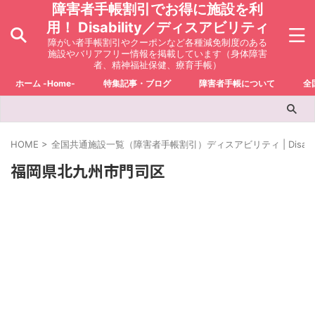
障害者手帳割引でお得に施設を利
用！ Disability／ディスアビリティ
障がい者手帳割引やクーポンなど各種減免制度のある
施設やバリアフリー情報を掲載しています（身体障害
者、精神福祉保健、療育手帳）
ホーム -Home-
特集記事・ブログ
障害者手帳について
全
HOME
>
全国共通施設一覧（障害者手帳割引）ディスアビリティ | Disabili
福岡県北九州市門司区