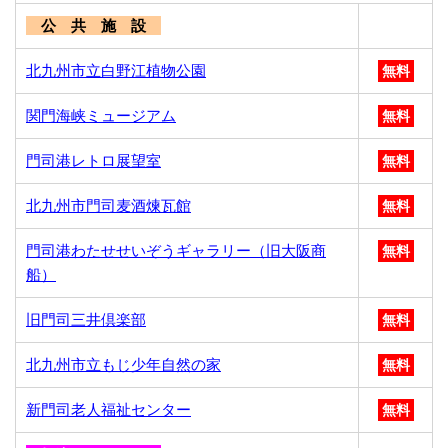
公 共 施 設
北九州市立白野江植物公園
無料
関門海峡ミュージアム
無料
門司港レトロ展望室
無料
北九州市門司麦酒煉瓦館
無料
門司港わたせせいぞうギャラリー（旧大阪商
無料
船）
旧門司三井倶楽部
無料
北九州市立もじ少年自然の家
無料
新門司老人福祉センター
無料