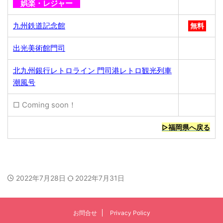
娯楽・レジャー
九州鉄道記念館
無料
出光美術館門司
北九州銀行レトロライン 門司港レトロ観光列車
潮風号
□ Coming soon！
▷福岡県へ戻る
2022年7月28日
2022年7月31日
お問合せ
Privacy Policy