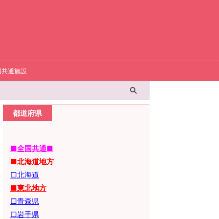
国共通施設
都道府県
■全国共通■
■北海道地方
□北海道
■東北地方
□青森県
□岩手県