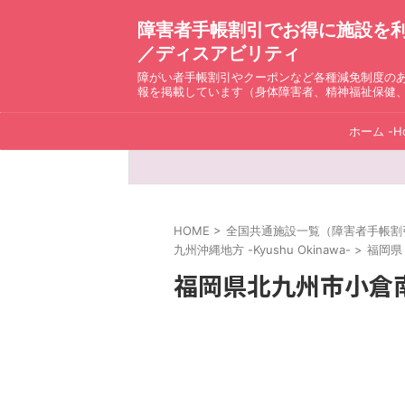
障害者手帳割引でお得に施設を利用！ D
／ディスアビリティ
障がい者手帳割引やクーポンなど各種減免制度の
報を掲載しています（身体障害者、精神福祉保健
ホーム -H
HOME
>
全国共通施設一覧（障害者手帳割引）ディ
九州沖縄地方 -Kyushu Okinawa-
>
福岡県（
福岡県北九州市小倉