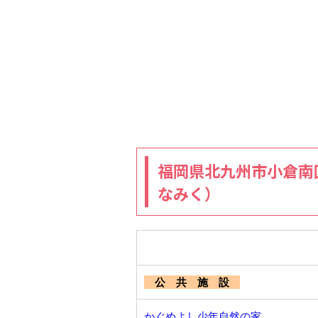
福岡県北九州市小倉南
なみく）
公 共 施 設
かぐめよし少年自然の家