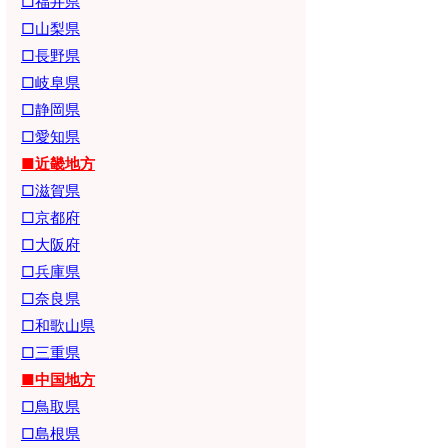
□福井県
□山梨県
□長野県
□岐阜県
□静岡県
□愛知県
■近畿地方
□滋賀県
□京都府
□大阪府
□兵庫県
□奈良県
□和歌山県
□三重県
■中国地方
□鳥取県
□島根県