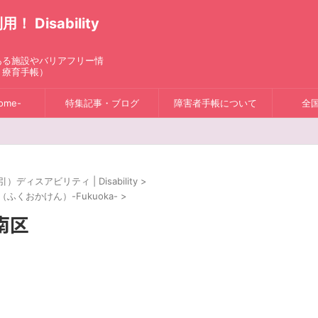
isability
ある施設やバリアフリー情
、療育手帳）
ome-
特集記事・ブログ
障害者手帳について
全
スアビリティ | Disability
>
ふくおかけん）-Fukuoka-
>
南区