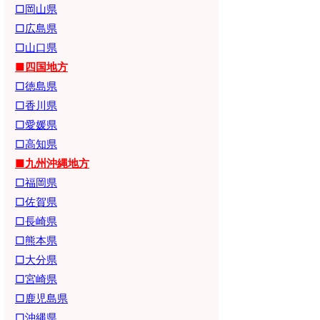
□岡山県
□広島県
□山口県
■四国地方
□徳島県
□香川県
□愛媛県
□高知県
■九州沖縄地方
□福岡県
□佐賀県
□長崎県
□熊本県
□大分県
□宮崎県
□鹿児島県
□沖縄県