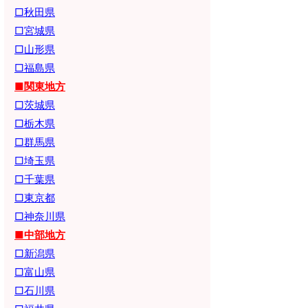
□秋田県
□宮城県
□山形県
□福島県
■関東地方
□茨城県
□栃木県
□群馬県
□埼玉県
□千葉県
□東京都
□神奈川県
■中部地方
□新潟県
□富山県
□石川県