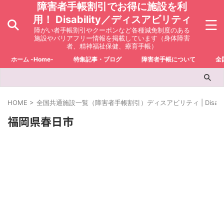
障害者手帳割引でお得に施設を利
用！ Disability／ディスアビリティ
障がい者手帳割引やクーポンなど各種減免制度のある
施設やバリアフリー情報を掲載しています（身体障害
者、精神福祉保健、療育手帳）
ホーム -Home-
特集記事・ブログ
障害者手帳について
全
HOME
>
全国共通施設一覧（障害者手帳割引）ディスアビリティ | Disabili
福岡県春日市