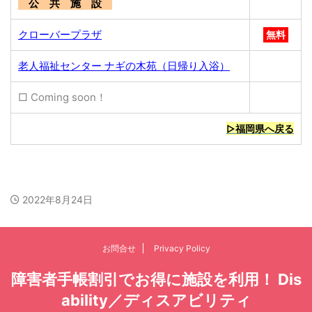
公 共 施 設
クローバープラザ
無料
老人福祉センター ナギの木苑（日帰り入浴）
□ Coming soon！
▷福岡県へ戻る
2022年8月24日
お問合せ
Privacy Policy
障害者手帳割引でお得に施設を利用！ Dis
ability／ディスアビリティ