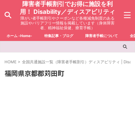
障害者手帳割引でお得に施設を利
用！ Disability／ディスアビリティ
障がい者手帳割引やクーポンなど各種減免制度のある
施設やバリアフリー情報を掲載しています（身体障害
者、精神福祉保健、療育手帳）
ホーム -Home-
特集記事・ブログ
障害者手帳について
全
HOME
>
全国共通施設一覧（障害者手帳割引）ディスアビリティ | Disabili
福岡県京都郡苅田町