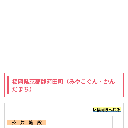
福岡県京都郡苅田町（みやこぐん・かん
だまち）
▷福岡県へ戻る
公 共 施 設