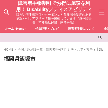
障害者手帳割引でお得に施設を利
用！ Disability／ディスアビリティ
障がい者手帳割引やクーポンなど各種減免制度のある
施設やバリアフリー情報を掲載しています（身体障害
者、精神福祉保健、療育手帳）
ホーム -Home-
特集記事・ブログ
障害者手帳について
全
HOME
>
全国共通施設一覧（障害者手帳割引）ディスアビリティ | Disabili
福岡県飯塚市