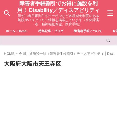
障害者手帳割引でお得に施設を利
用！ Disability／ディスアビリティ
障がい者手帳割引やクーポンなど各種減免制度のある
施設やバリアフリー情報を掲載しています（身体障害
者、精神福祉保健、療育手帳）
ホーム -Home-
特集記事・ブログ
障害者手帳について
全
HOME
>
全国共通施設一覧（障害者手帳割引）ディスアビリティ | Disabili
大阪府大阪市天王寺区