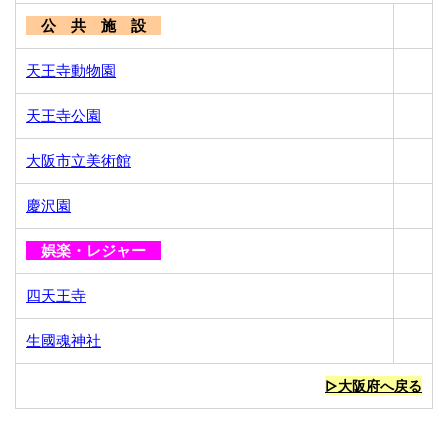
公 共 施 設
天王寺動物園
天王寺公園
大阪市立美術館
慶沢園
娯楽・レジャー
四天王寺
生國魂神社
▷大阪府へ戻る