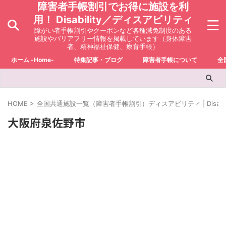
障害者手帳割引でお得に施設を利
用！ Disability／ディスアビリティ
障がい者手帳割引やクーポンなど各種減免制度のある
施設やバリアフリー情報を掲載しています（身体障害
者、精神福祉保健、療育手帳）
ホーム -Home-
特集記事・ブログ
障害者手帳について
全
HOME
>
全国共通施設一覧（障害者手帳割引）ディスアビリティ | Disabili
大阪府泉佐野市