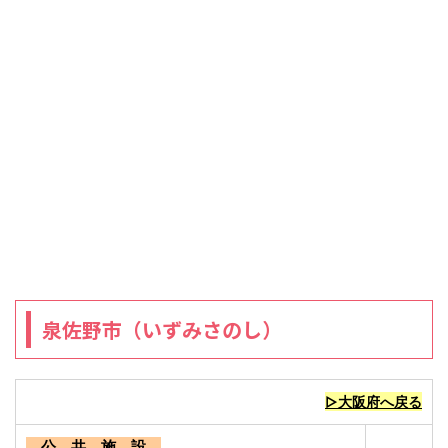
泉佐野市（いずみさのし）
▷大阪府へ戻る
公 共 施 設