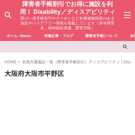
障害者手帳割引でお得に施設を利
用！ Disability／ディスアビリティ
障がい者手帳割引やクーポンなど各種減免制度のある
施設やバリアフリー情報を掲載しています（身体障害
者、精神福祉保健、療育手帳）
ホーム -Home-
特集記事・ブログ
障害者手帳について
全
HOME
>
全国共通施設一覧（障害者手帳割引）ディスアビリティ | Disabili
大阪府大阪市平野区