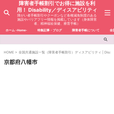
障害者手帳割引でお得に施設を利
用！ Disability／ディスアビリティ
障がい者手帳割引やクーポンなど各種減免制度のある
施設やバリアフリー情報を掲載しています（身体障害
者、精神福祉保健、療育手帳）
ホーム -Home-
特集記事・ブログ
障害者手帳について
全
HOME
>
全国共通施設一覧（障害者手帳割引）ディスアビリティ | Disabili
京都府八幡市