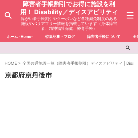
障害者手帳割引でお得に施設を利
用！ Disability／ディスアビリティ
障がい者手帳割引やクーポンなど各種減免制度のある
施設やバリアフリー情報を掲載しています（身体障害
者、精神福祉保健、療育手帳）
ホーム -Home-
特集記事・ブログ
障害者手帳について
全
HOME
>
全国共通施設一覧（障害者手帳割引）ディスアビリティ | Disabili
京都府京丹後市