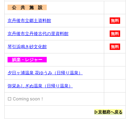
公 共 施 設
京丹後市立郷土資料館
無料
京丹後市立丹後古代の里資料館
無料
琴引浜鳴き砂文化館
無料
娯楽・レジャー
夕日ヶ浦温泉 花ゆうみ（日帰り温泉）
弥栄あしぎぬ温泉（日帰り温泉）
□ Coming soon！
▷京都府へ戻る