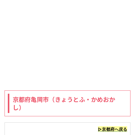
京都府亀岡市（きょうとふ・かめおか
し）
▷京都府へ戻る