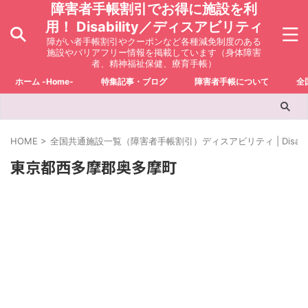
障害者手帳割引でお得に施設を利
用！ Disability／ディスアビリティ
障がい者手帳割引やクーポンなど各種減免制度のある
施設やバリアフリー情報を掲載しています（身体障害
者、精神福祉保健、療育手帳）
ホーム -Home-
特集記事・ブログ
障害者手帳について
全
HOME
>
全国共通施設一覧（障害者手帳割引）ディスアビリティ | Disabili
東京都西多摩郡奥多摩町