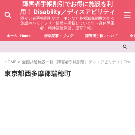
障害者手帳割引でお得に施設を利
用！ Disability／ディスアビリティ
障がい者手帳割引やクーポンなど各種減免制度のある
施設やバリアフリー情報を掲載しています（身体障害
者、精神福祉保健、療育手帳）
ホーム -Home-
特集記事・ブログ
障害者手帳について
全
HOME
>
全国共通施設一覧（障害者手帳割引）ディスアビリティ | Disabili
東京都西多摩郡瑞穂町